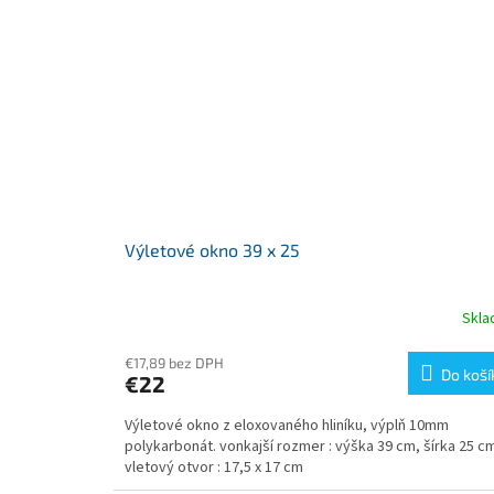
Výletové okno 39 x 25
Skl
€17,89 bez DPH
Do koší
€22
Výletové okno z eloxovaného hliníku, výplň 10mm
polykarbonát. vonkajší rozmer : výška 39 cm, šírka 25 c
vletový otvor : 17,5 x 17 cm