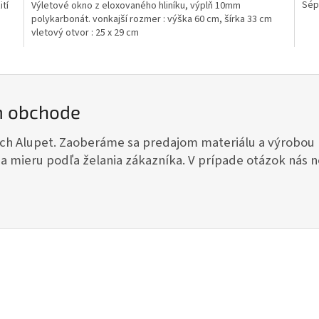
Sép
ití
Výletové okno z eloxovaného hliníku, výplň 10mm
polykarbonát. vonkajší rozmer : výška 60 cm, šírka 33 cm
vletový otvor : 25 x 29 cm
m obchode
ch Alupet. Zaoberáme sa predajom materiálu a výrobou h
 na mieru podľa želania zákazníka. V prípade otázok nás 