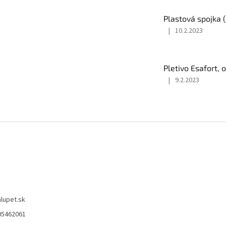
Plastová spojka 
|
10.2.2023
Hodnotenie
produktu
je
5
Pletivo Esafort,
z
|
9.2.2023
5
Hodnotenie
hviezdičiek.
produktu
je
4
z
5
hviezdičiek.
alupet.sk
05462061