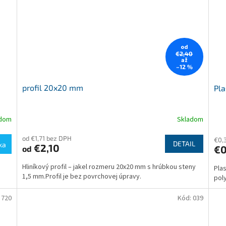
od
€2,40
až
–12 %
profil 20x20 mm
Pla
adom
Skladom
Priemerné
Pri
hodnotenie
hod
od €1,71 bez DPH
produktu
pro
€0,
DETAIL
ka
€2,10
€0
od
je
je
4,1
4,5
Hliníkový profil – jakel rozmeru 20x20 mm s hrúbkou steny
Plas
z
z
1,5 mm.Profil je bez povrchovej úpravy.
pol
5
5
hviezdičiek.
hvie
:
720
Kód:
039