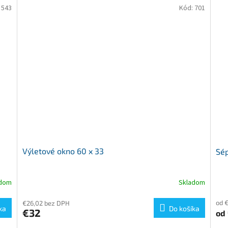
:
543
Kód:
701
Výletové okno 60 x 33
Sép
adom
Skladom
od 
€26,02 bez DPH
ka
Do košíka
€32
od