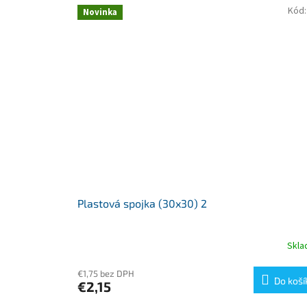
Kód
Novinka
Plastová spojka (30x30) 2
Skl
€1,75 bez DPH
Do koší
€2,15