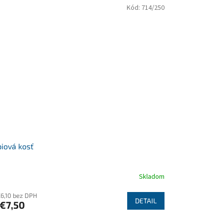
Kód:
714/250
iová kosť
Skladom
€6,10 bez DPH
DETAIL
€7,50