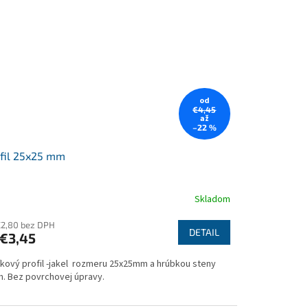
od
€4,45
až
–22 %
fil 25x25 mm
Skladom
€2,80 bez DPH
DETAIL
€3,45
níkový profil -jakel rozmeru 25x25mm a hrúbkou steny
. Bez povrchovej úpravy.