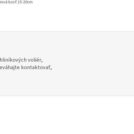
iová kosť 15-20cm
liníkových voliér,
neváhajte kontaktovať,