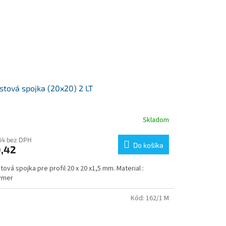
stová spojka (20x20) 2 LT
Skladom
emerné
notenie
duktu
34 bez DPH
Do košíka
,42
tová spojka pre profil 20 x 20 x1,5 mm. Material :
ymer
zdičiek.
Kód:
162/1 M