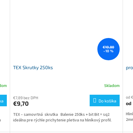
€10,80
–10 %
TEX Skrutky 250ks
pro
adom
Skladom
od 
€7,89 bez DPH
ka
Do košíka
€9,70
od
Hli
TEX – samovrtná skrutka Balenie 250ks + bit Bit = sq2
2mm
m
ideálna pre rýchle prichytenie pletiva na hliníkový profil.