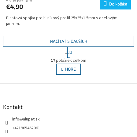
€3,98 bez DPH
Do košíka
€4,90
Plastová spojka pre hliníkový profil 25x25x1.5mm s oceľovým
jadrom.
NAČÍTAŤ 5 ĎALŠÍCH
S
1
2
t
O
r
17
položiek celkom
v
á
l
HORE
n
á
k
d
o
v
Z
a
a
c
á
n
i
p
i
e
ä
Kontakt
e
p
t
r
info
@
alupet.sk
i
v
e
k
+421905462061
y