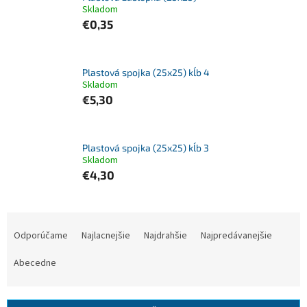
Skladom
€0,35
Plastová spojka (25x25) kĺb 4
Skladom
€5,30
Plastová spojka (25x25) kĺb 3
Skladom
€4,30
R
a
Odporúčame
Najlacnejšie
Najdrahšie
Najpredávanejšie
d
e
Abecedne
n
i