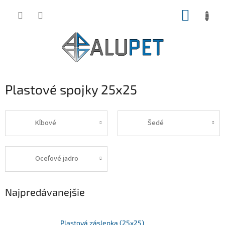
Prejsť
NÁKUP
na
obsah
KOŠÍK
Plastové spojky 25x25
Kĺbové
Šedé
Oceľové jadro
Najpredávanejšie
Plastová záslepka (25x25)