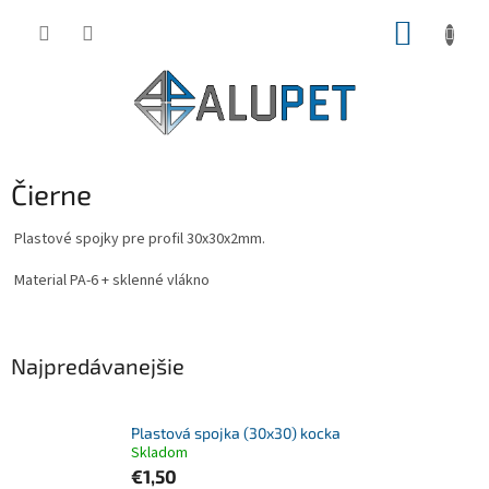
Prejsť
NÁKUP
na
obsah
KOŠÍK
Čierne
Plastové spojky pre profil 30x30x2mm.
Material PA-6 + sklenné vlákno
Najpredávanejšie
Plastová spojka (30x30) kocka
Skladom
€1,50