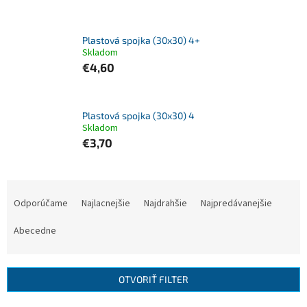
Plastová spojka (30x30) 4+
Skladom
€4,60
Plastová spojka (30x30) 4
Skladom
€3,70
R
a
Odporúčame
Najlacnejšie
Najdrahšie
Najpredávanejšie
d
e
Abecedne
n
i
e
OTVORIŤ FILTER
p