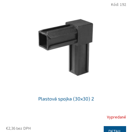
r
V
Kód:
192
o
ý
d
p
u
i
k
s
t
p
o
r
v
o
d
u
k
t
o
v
Plastová spojka (30x30) 2
Vypredané
€2,36 bez DPH
DETAIL