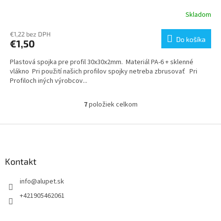
Skladom
€1,22 bez DPH
Do košíka
€1,50
Plastová spojka pre profil 30x30x2mm. Materiál PA-6 + sklenné
vlákno Pri použití našich profilov spojky netreba zbrusovať Pri
Profiloch iných výrobcov...
7
položiek celkom
O
v
l
Z
á
á
d
p
a
ä
Kontakt
c
t
i
info
@
alupet.sk
i
e
p
e
+421905462061
r
v