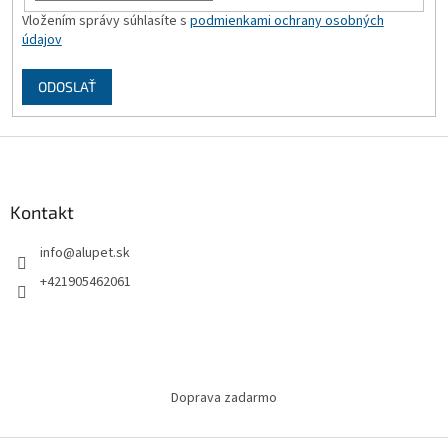
Vložením správy súhlasíte s
podmienkami ochrany osobných
údajov
ODOSLAŤ
Z
á
p
ä
Kontakt
t
info
@
alupet.sk
i
e
+421905462061
Doprava zadarmo