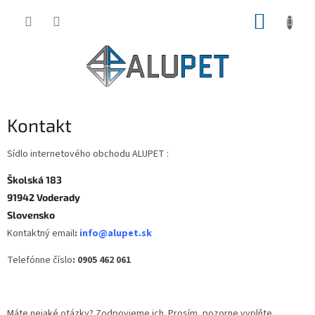
Prejsť
NÁKUP
na
obsah
KOŠÍK
Kontakt
Sídlo internetového obchodu ALUPET :
Školská 183
91942 Voderady
Slovensko
Kontaktný email
:
info@alupet.sk
Telefónne číslo
: 0905 462 061
Máte nejaké otázky? Zodpovieme ich. Prosím, pozorne vyplňte