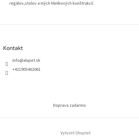
regálov,stolov a iných hliníkových konštrukcií.
Z
á
p
ä
Kontakt
t
info
@
alupet.sk
i
e
+421905462061
Doprava zadarmo
Vytvoril Shoptet