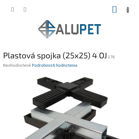
Prejsť
NÁKUP
na
obsah
KOŠÍK
Plastová spojka (25x25) 4 OJ
176
Priemerné
Neohodnotené
Podrobnosti hodnotenia
hodnotenie
produktu
je
0,0
z
5
hviezdičiek.