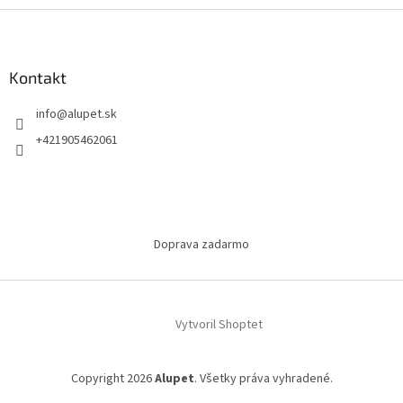
Z
á
p
ä
Kontakt
t
info
@
alupet.sk
i
e
+421905462061
Doprava zadarmo
Vytvoril Shoptet
Copyright 2026
Alupet
. Všetky práva vyhradené.