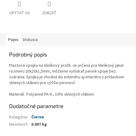
OPÝTAŤ SA
ZDIEĽAŤ
Popis
Diskusia
Podrobný popis
Plastová spojka na hliníkový profil. Je určená pre hliníkový jakel
rozmeru 20x20x1,5mm, môžeme vytvárať pevné spoje bez
zvárania. Spojka je vhodná do exteriéru aj interiéru s prídavkom
sklených vlákien pre vyššiu pevnosť.
Materiál: Polyamid PA-6 , 10% sklených vlákien
Dodatočné parametre
Kategória
:
Čierne
Hmotnosť
:
0.007 kg