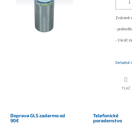
Zvárané c
- jednotl
- 3 krát 
Detailné 
TLAČ
Doprava GLS zadarmo od
Telefonické
90€
poradenstvo