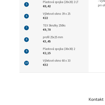
- vy
Plastová spojka (20x20) 2 LT
pri o
€0,42
Výletové okno 39 x 25
€22
TEX Skrutky 250ks
€9,70
profil 25x25 mm
€3,45
Plastová spojka (30x30) 2
€2,15
Výletové okno 60 x 33
€32
Z
á
p
ä
t
Kontakt
i