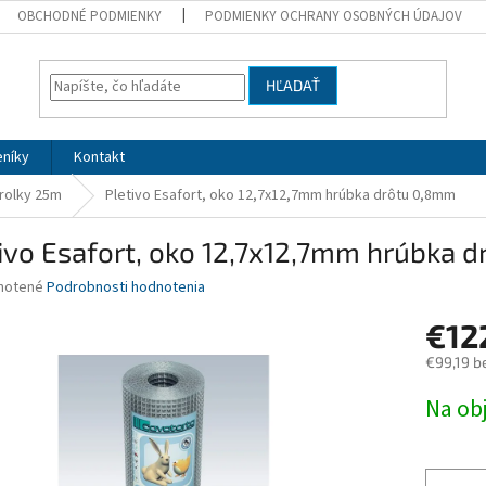
OBCHODNÉ PODMIENKY
PODMIENKY OCHRANY OSOBNÝCH ÚDAJOV
HĽADAŤ
eníky
Kontakt
 rolky 25m
Pletivo Esafort, oko 12,7x12,7mm hrúbka drôtu 0,8mm
ivo Esafort, oko 12,7x12,7mm hrúbka 
né
notené
Podrobnosti hodnotenia
nie
€12
u
€99,19 b
Jednotk
Na ob
cena:
iek.