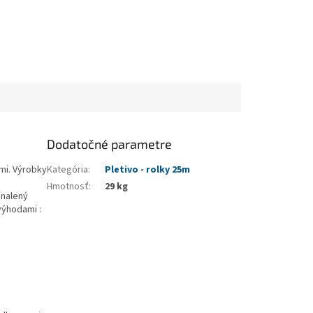
Dodatočné parametre
mi. Výrobky
Kategória
:
Pletivo - rolky 25m
Hmotnosť
:
29 kg
onalený
výhodami :