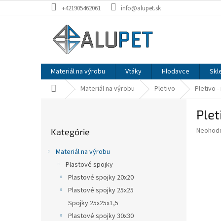
Prejsť
+421905462061
info@alupet.sk
na
obsah
Materiál na výrobu
Vtáky
Hlodavce
Skl
Domov
Materiál na výrobu
Pletivo
Pletivo -
B
Plet
o
Preskočiť
č
Priemer
Neohod
Kategórie
kategórie
n
hodnote
ý
produkt
Materiál na výrobu
p
je
Plastové spojky
0,0
a
z
Plastové spojky 20x20
n
5
e
Plastové spojky 25x25
hviezdič
l
Spojky 25x25x1,5
Plastové spojky 30x30