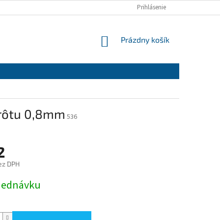
Prihlásenie
NÁKUPNÝ
Prázdny košík
KOŠÍK
drôtu 0,8mm
536
2
ez DPH
ová
jednávku