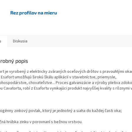
Rez profilov na mieru
s
Diskusia
robný popis
ort je vyrobený z elektricky zváraných oceľových drôtov s pravouhlými oka
Esafort umožňujú širokú škálu aplikácií v stavebníctve, priemysle,
ohospodárstve, chovateľstve... Proces galvanizácie a výroby pletiva zdok
u Cavatorta, robí z Esafortu vynikajúci produkt najvyššej kvality s rôznymi 
ogénny zinkový povlak, ktorý je jednotný a siaha do každej časti oka;
ačná hrúbka zinku v porovnaní s bežnou vrstvou.