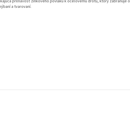
nikajúca priľnavosť zinkového povlaku k oceľovému drôtu, ktorý zabraňuje 
hýbaní a tvarovaní.