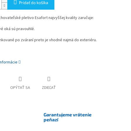
Pridať do košíka
hovateľské pletivo Esafort najvyššej kvality zaručuje:
ivé oká sú pravouhlé.
zinkované po zváraní preto je vhodné najmä do exteriéru.
informácie
OPÝTAŤ SA
ZDIEĽAŤ
Garantujeme vrátenie
peňazí