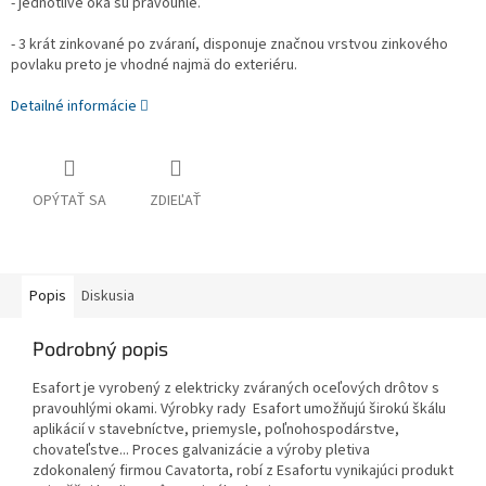
- jednotlivé oká sú pravouhlé.
- 3 krát zinkované po zváraní, disponuje značnou vrstvou zinkového
povlaku preto je vhodné najmä do exteriéru.
Detailné informácie
OPÝTAŤ SA
ZDIEĽAŤ
Popis
Diskusia
Podrobný popis
Esafort je vyrobený z elektricky zváraných oceľových drôtov s
pravouhlými okami. Výrobky rady Esafort umožňujú širokú škálu
aplikácií v stavebníctve, priemysle, poľnohospodárstve,
chovateľstve... Proces galvanizácie a výroby pletiva
zdokonalený firmou Cavatorta, robí z Esafortu vynikajúci produkt