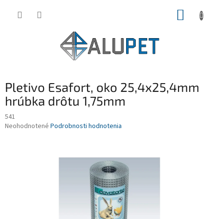
Prejsť
NÁKUP
na
obsah
KOŠÍK
Pletivo Esafort, oko 25,4x25,4mm
hrúbka drôtu 1,75mm
541
Priemerné
Neohodnotené
Podrobnosti hodnotenia
hodnotenie
produktu
je
0,0
z
5
hviezdičiek.