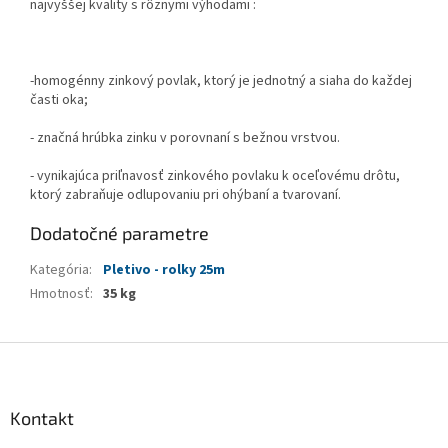
najvyššej kvality s rôznymi výhodami :
-homogénny zinkový povlak, ktorý je jednotný a siaha do každej
časti oka;
- značná hrúbka zinku v porovnaní s bežnou vrstvou.
- vynikajúca priľnavosť zinkového povlaku k oceľovému drôtu,
ktorý zabraňuje odlupovaniu pri ohýbaní a tvarovaní.
Dodatočné parametre
Kategória
:
Pletivo - rolky 25m
Hmotnosť
:
35 kg
Z
á
p
ä
Kontakt
t