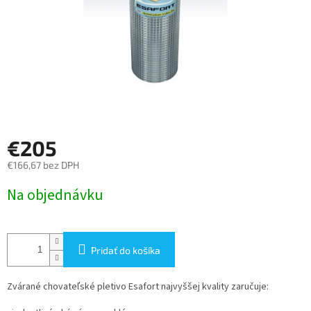
€205
€166,67 bez DPH
Jednotková
Na objednávku
cena:
Pridať do košíka
Zvárané chovateľské pletivo Esafort najvyššej kvality zaručuje: