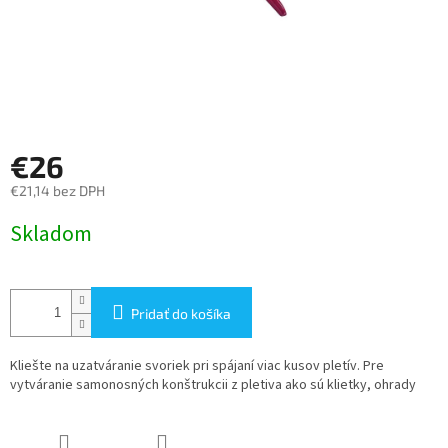
€26
€21,14 bez DPH
Jednotková
Skladom
cena:
Pridať do košíka
Kliešte na uzatváranie svoriek pri spájaní viac kusov pletív. Pre
vytváranie samonosných konštrukcii z pletiva ako sú klietky, ohrady