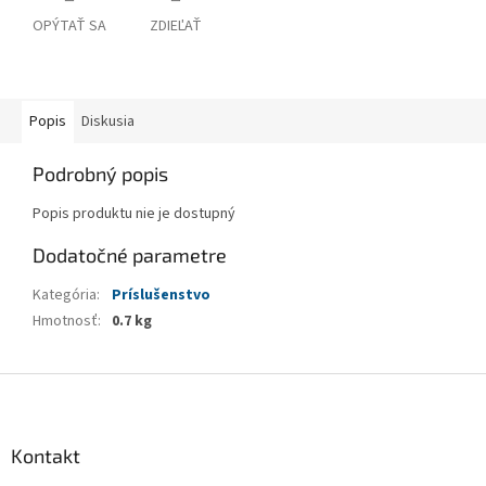
OPÝTAŤ SA
ZDIEĽAŤ
Popis
Diskusia
Podrobný popis
Popis produktu nie je dostupný
Dodatočné parametre
Kategória
:
Príslušenstvo
Hmotnosť
:
0.7 kg
Z
á
p
ä
Kontakt
t