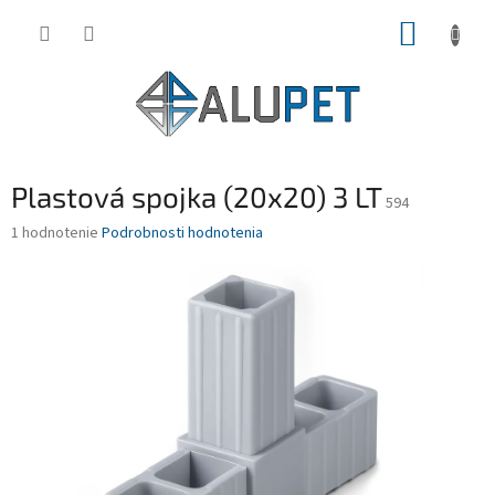
Prejsť
NÁKUP
na
obsah
KOŠÍK
Plastová spojka (20x20) 3 LT
594
Priemerné
1 hodnotenie
Podrobnosti hodnotenia
hodnotenie
produktu
je
5,0
z
5
hviezdičiek.