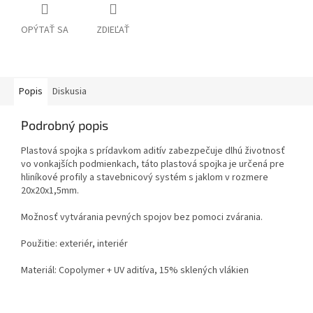
OPÝTAŤ SA
ZDIEĽAŤ
Popis
Diskusia
Podrobný popis
Plastová spojka s prídavkom aditív zabezpečuje dlhú životnosť
vo vonkajších podmienkach, táto plastová spojka je určená pre
hliníkové profily a stavebnicový systém s jaklom v rozmere
20x20x1,5mm.
Možnosť vytvárania pevných spojov bez pomoci zvárania.
Použitie: exteriér, interiér
Materiál: Copolymer
+
UV aditíva,
15% sklených vlákien