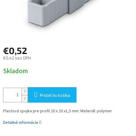
€0,52
€0,42 bez DPH
Jednotková
Skladom
cena:
Pridať do košíka
Plastová spojka pre profil 20 x 20 x1,5 mm. Materiál: polymer
Detailné informácie