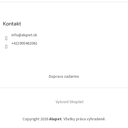
Z
á
p
ä
Kontakt
t
info
@
alupet.sk
i
e
+421905462061
Doprava zadarmo
Vytvoril Shoptet
Copyright 2026
Alupet
. Všetky práva vyhradené.