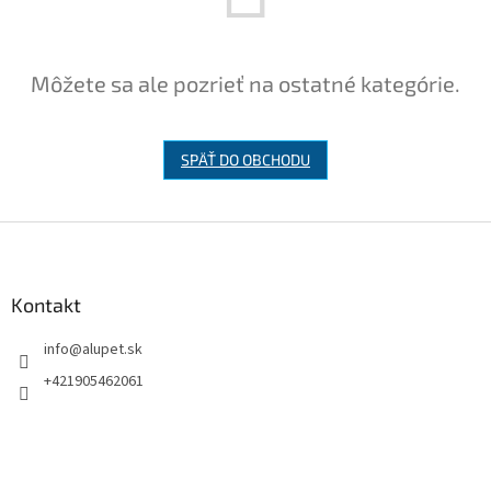
Môžete sa ale pozrieť na ostatné kategórie.
SPÄŤ DO OBCHODU
Z
á
p
ä
Kontakt
t
info
@
alupet.sk
i
e
+421905462061