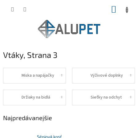
Prejsť
NÁKUP
na
obsah
KOŠÍK
Vtáky
, Strana 3
Miska a napájačky
Výživové doplnky
Držiaky na bidlá
Sieťky na odchyt
Najpredávanejšie
Sépiová kosť